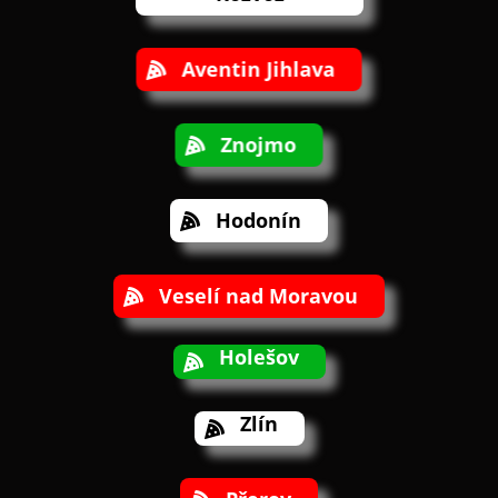
Aventin Jihlava
Znojmo
Hodonín
Veselí nad Moravou
Holešov
Zlín