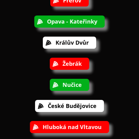
Přerov
Opava - Kateřinky
Králův Dvůr
Žebrák
Nučice
České Budějovice
Hluboká nad Vltavou